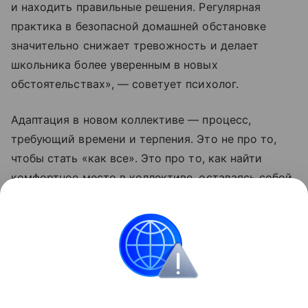
и находить правильные решения. Регулярная
практика в безопасной домашней обстановке
значительно снижает тревожность и делает
школьника более уверенным в новых
обстоятельствах», — советует психолог.
Адаптация в новом коллективе — процесс,
требующий времени и терпения. Это не про то,
чтобы стать «как все». Это про то, как найти
комфортное место в коллективе, оставаясь собой.
Родительское спокойствие, уверенность
и поддержка — лучший фундамент для успешной
социализации ребенка в новой обстановке.
Школа
Образование