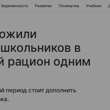
Беременность
Развитие
Почемучка
Учебник
ложили
 школьников в
й рацион одним
й период стоит дополнить
ка.