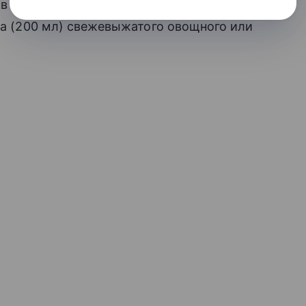
в течение осенне-зимнего периода
ана (200 мл) свежевыжатого овощного или