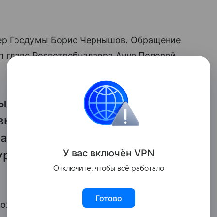
ер Госдумы Борис Чернышов. Обращение
л главе Роспотребнадзора Анне Поповой,
ый рацион необходимо
вызовов, с которыми
ка — риском развития
У вас включ
ён
V
P
N
уровня заболеваемости
Отключите, чтобы всё работало
Готово
можность дополнения существующей