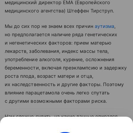
медицинский директор EMA (Европейского
медицинского агентства) Штеффен Тирструп.
Мы до сих пор не знаем всех причин
аутизма
,
но предполагается наличие ряда генетических
и негенетических факторов: прием матерью
лекарств, заболевания, индекс массы тела,
употребление алкоголя, курение, осложнения
беременности, включая преэклампсию и задержку
роста плода, возраст матери и отца,
их наследственность и другие факторы. Поэтому
влияние парацетамола очень легко спутать
с другими возможными факторами риска.
Нам сложно судить, на какие данные опирался
Дональд Трамп, но по состоянию нынешней