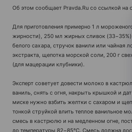
Об этом сообщает Pravda.Ru со ссылкой на 
Для приготовления примерно 1 л мороженог
жирности), 250 мл жирных сливок (33−35%),
белого сахара, стручок ванили или чайная 
экстракта, щепотка морской соли, 200 г св
(для мацерации клубники).
Эксперт советует довести молоко в кастрюл
ваниль, снять с огня, накрыть крышкой и да
миске нужно взбить желтки с сахаром и ще
тонкой струйкой влить теплое ванильное мо
смесь в кастрюлю и на медленном огне, пос
до температуры 82−85°C. Смесь должна дос