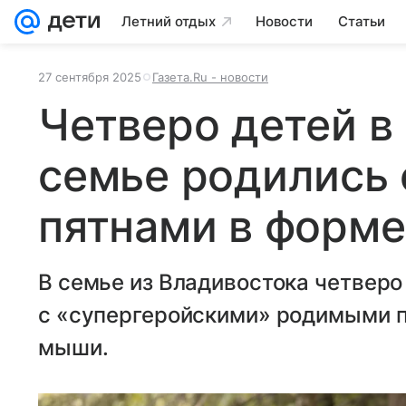
Летний отдых
Новости
Статьи
27 сентября 2025
Газета.Ru - новости
Четверо детей в
семье родились
пятнами в форм
В семье из Владивостока четверо
с «супергеройскими» родимыми п
мыши.