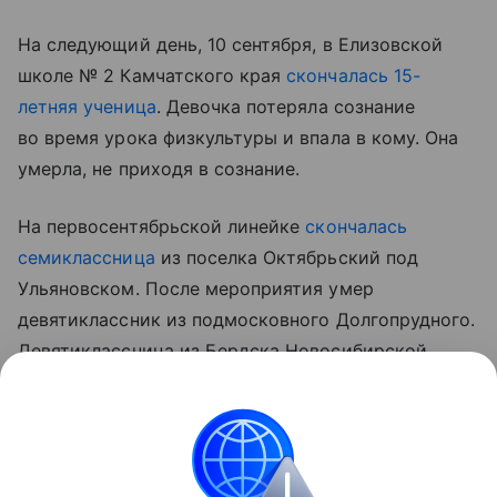
На следующий день, 10 сентября, в Елизовской
школе № 2 Камчатского края
скончалась 15-
летняя ученица
. Девочка потеряла сознание
во время урока физкультуры и впала в кому. Она
умерла, не приходя в сознание.
На первосентябрьской линейке
скончалась
семиклассница
из поселка Октябрьский под
Ульяновском. После мероприятия умер
девятиклассник из подмосковного Долгопрудного.
Девятиклассница из Бердска Новосибирской
области умерла на репетиции торжества. Из них
троих только первая школьница имела в анамнезе
порок сердца.