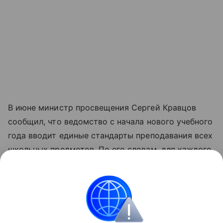
В июне министр просвещения Сергей Кравцов
сообщил, что ведомство с начала нового учебного
года вводит единые стандарты преподавания всех
школьных предметов. По его словам, для каждого
класса будет четко определено, какие темы
изучаются, сколько времени на них отводится
и какие программы используют учителя.
Школа