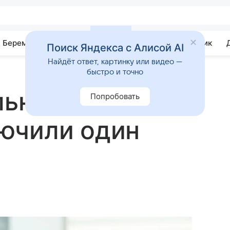
Беременность
Развитие
Почемучка
Учебник
Поиск Яндекса с Алисой AI
Найдёт ответ, картинку или видео —
быстро и точно
льной
Попробовать
ючили один