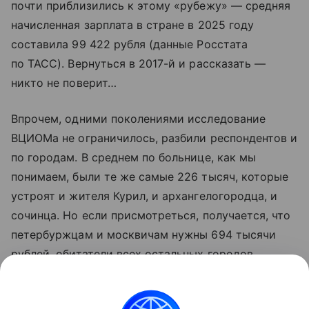
почти приблизились к этому «рубежу» — средняя
начисленная зарплата в стране в 2025 году
составила 99 422 рубля (данные Росстата
по ТАСС). Вернуться в 2017-й и рассказать —
никто не поверит…
Впрочем, одними поколениями исследование
ВЦИОМа не ограничилось, разбили респондентов и
по городам. В среднем по больнице, как мы
понимаем, были те же самые 226 тысяч, которые
устроят и жителя Курил, и архангелогородца, и
сочинца. Но если присмотреться, получается, что
петербуржцам и москвичам нужны 694 тысячи
рублей, обитатели всех остальных городов
согласны на сумму в 175–195 тысяч (в
миллионниках мечты чуть поскромнее), а на селе