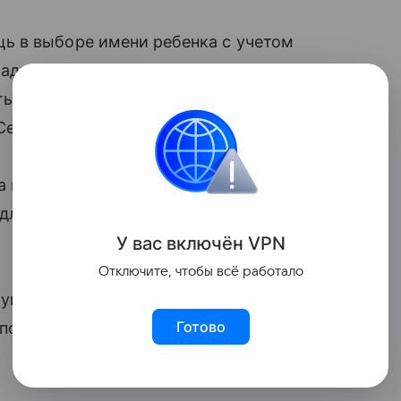
ь в выборе имени ребенка с учетом
радиций. Такое мнение высказал
ы РФ по демографии, защите семьи,
Сергей Рыбальченко.
а портале «Госуслуги» рекомендованного
едложил дать название «Традиционные
У вас включ
ён
V
P
N
Отключите, чтобы всё работало
уг» не окажется, родители смогут
Готово
пояснив свой выбор и получив согласие