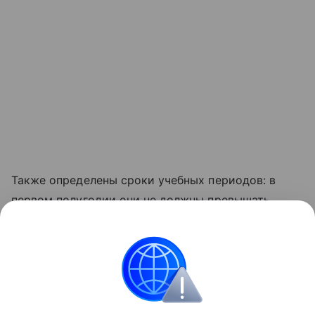
Также определены сроки учебных периодов: в
первом полугодии они не должны превышать
восьми недель, во втором — не более десяти
недель для первоклассников и 11 недель для
учеников 2–9-х классов.
Школа
Образование