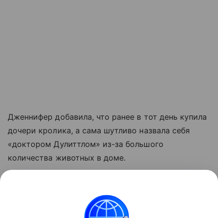
Дженнифер добавила, что ранее в тот день купила
дочери кролика, а сама шутливо назвала себя
«доктором Дулиттлом» из-за большого
количества животных в доме.
«Моя дочь принесла домой соседскую кошку,
я занималась кроликом, а потом на кухне
оказалась змея», — иронизирует Бейкер.