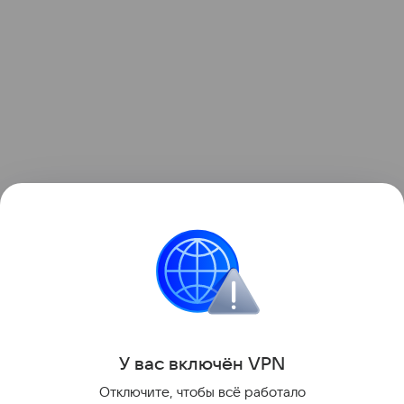
Школа
У вас включ
ён
V
P
N
Поделиться
Отключите, чтобы всё работало