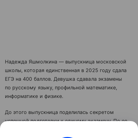
Надежда Яшмолкина — выпускница московской
школы, которая единственная в 2025 году сдала
ЕГЭ на 400 баллов. Девушка сдавала экзамены
по русскому языку, профильной математике,
информатике и физике.
До этого выпускница поделилась секретом
успешной подготовки к единому экзамену. По ее
словам, она отказалась от занятий