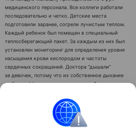
медицинского персонала. Все коллеги работали
последовательно и четко. Детские места
подготовили заранее, согрели лучистым теплом.
Каждый ребенок был помещен в специальный
теплосберегающий пакет. За каждым из них был
установлен мониторинг для определения уровня
насыщения крови кислородом и частоты
сердечных сокращений. Доктора “дышали”
за девочек, потому что их собственное дыхание
не было эффективным», — отметил Филиппов.
Он добавил, что в настоящее время жизни
тройняшек и их матери ничего не угрожает.
Все о новорожденных