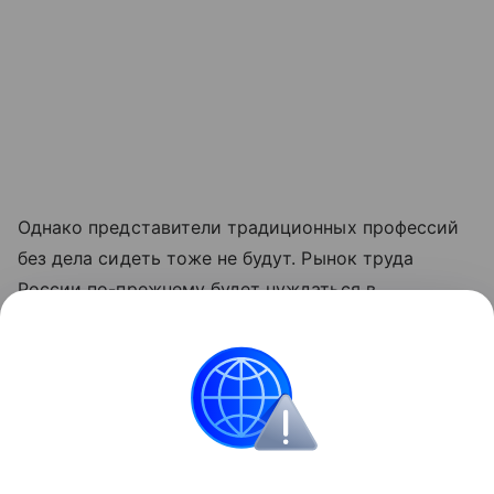
Однако представители традиционных профессий
без дела сидеть тоже не будут. Рынок труда
России по-прежнему будет нуждаться в
медработниках, в том числе и новых профилей:
специалистах по телемедицине, биоинформатике,
IT-внедренцах в медицине.
Образование