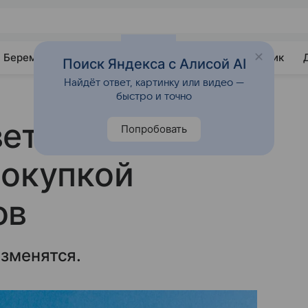
Беременность
Развитие
Почемучка
Учебник
Поиск Яндекса с Алисой AI
Найдёт ответ, картинку или видео —
быстро и точно
ветовали
Попробовать
покупкой
ов
изменятся.