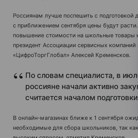
Россиянам лучше поспешить с подготовкой де
с приближением сентября цены будут расти.
повышение стоимости на школьные товары н
президент Ассоциации сервисных компаний 
«ЦифроТоргГлобал» Алексей Кременсков.
По словам специалиста, в июл
россияне начали активно заку
считается началом подготовки
В онлайн-магазинах ближе к 1 сентября ожи
необходимые для сбора школьников, так ка
высоким спросом, отметил Кременсков.