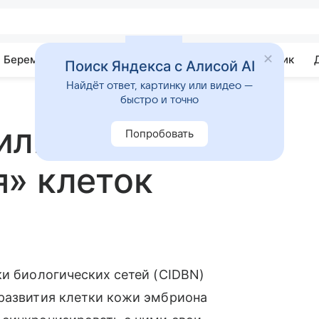
Беременность
Развитие
Почемучка
Учебник
Поиск Яндекса с Алисой AI
Найдёт ответ, картинку или видео —
быстро и точно
или новый
Попробовать
» клеток
ки биологических сетей (CIDBN)
 развития клетки кожи эмбриона