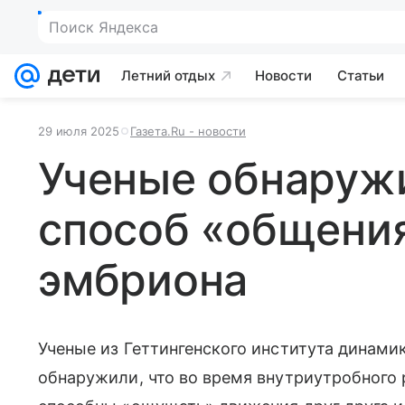
Летний отдых
Новости
Статьи
29 июля 2025
Газета.Ru - новости
Ученые обнаруж
способ «общения
эмбриона
Ученые из Геттингенского института динами
обнаружили, что во время внутриутробного