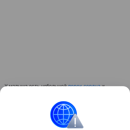
У малыша есть небольшой
порок сердца
и
задержки в развитии, но врачи подчеркивают:
«Его прогресс настолько хорош, насколько
вообще могла надеяться наука».
О детях, родившихся раньше срока