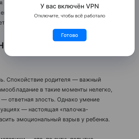
ся со своими эмоциями и быстрее
У вас включ
ён
V
P
N
ендаций, которые дают психологи,
Отключите, чтобы всё работало
етодики.
Готово
йными и
нь. Спокойствие родителя — важный
самообладание в такие моменты нелегко,
 — ответная злость. Однако умение
туациях — настоящая «палочка-
асить эмоциональный взрыв у ребенка.