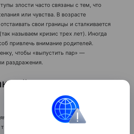
тупы злости часто связаны с тем, что
лания или чувства. В возрасте
 отстаивать свои границы и сталкивается
так называем кризис трех лет). Иногда
соб привлечь внимание родителей.
бенку, чтобы «выпустить пар» —
ли раздражения.
кций на детские
ям часто хочется или накричать на него в
и тишины. Но есть способы куда