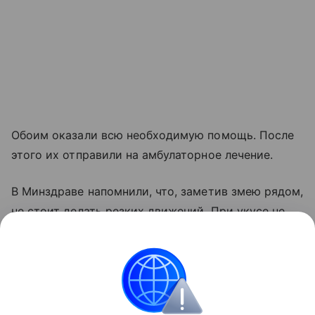
Обоим оказали всю необходимую помощь. После
этого их отправили на амбулаторное лечение.
В Минздраве напомнили, что, заметив змею рядом,
не стоит делать резких движений. При укусе не
стоит паниковать, нужно промыть рану и
обратиться за медицинской помощью, не
откладывая.
Здоровье детей