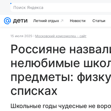
Поиск Яндекса
Летний отдых
Новости
Статьи
15 июля 2025
Московский комсомолец - сайт
Россияне назва
нелюбимые шко
предметы: физку
списках
Школьные годы чудесные не ворот