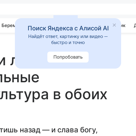
Беременность
Развитие
Почемучка
Учебник
Поиск Яндекса с Алисой AI
Найдёт ответ, картинку или видео —
быстро и точно
ли любимые и
Попробовать
льные
льтура в обоих
ишь назад — и слава богу,