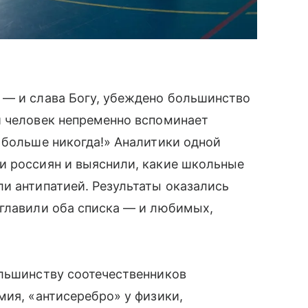
 — и слава Богу, убеждено большинство
й человек непременно вспоминает
 больше никогда!» Аналитики одной
и россиян и выяснили, какие школьные
и антипатией. Результаты оказались
зглавили оба списка — и любимых,
ольшинству соотечественников
мия, «антисеребро» у физики,