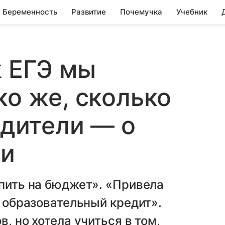
Беременность
Развитие
Почемучка
Учебник
к ЕГЭ мы
ко же, сколько
одители — о
ии
упить на бюджет». «Привела
л образовательный кредит».
, но хотела учиться в том,