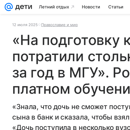
Летний отдых
Новости
Статьи
12 июля 2025
Православие и мир
«На подготовку 
потратили столь
за год в МГУ». Р
платном обучен
«Знала, что дочь не сможет пост
сына в банк и сказала, чтобы взя
«Дочь поступила в несколько вузов