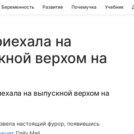
Беременность
Развитие
Почемучка
Учебник
иехала на
кной верхом на
риехала на выпускной верхом на
извела настоящий фурор, появившись
пишет
Daily Mail.