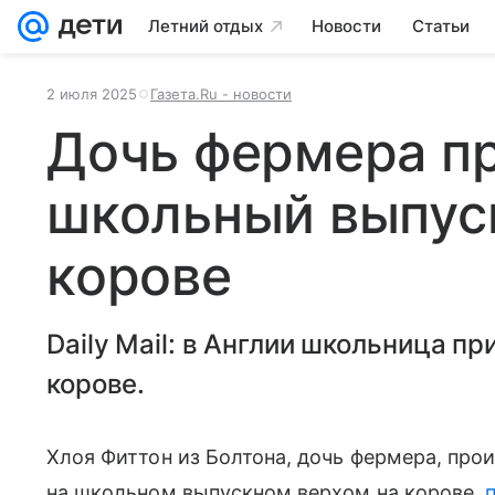
Летний отдых
Новости
Статьи
2 июля 2025
Газета.Ru - новости
Дочь фермера пр
школьный выпус
корове
Daily Mail: в Англии школьница п
корове.
Хлоя Фиттон из Болтона, дочь фермера, про
на школьном выпускном верхом на корове,