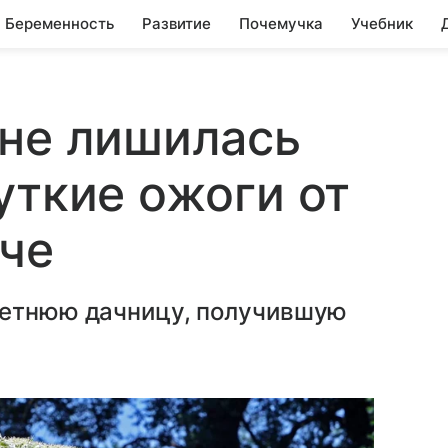
Беременность
Развитие
Почемучка
Учебник
 не лишилась
уткие ожоги от
че
летнюю дачницу, получившую