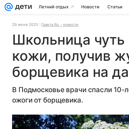
Летний отдых
Новости
Статьи
29 июня 2025
Газета.Ru - новости
Школьница чуть
кожи, получив ж
борщевика на да
В Подмосковье врачи спасли 10-
ожоги от борщевика.