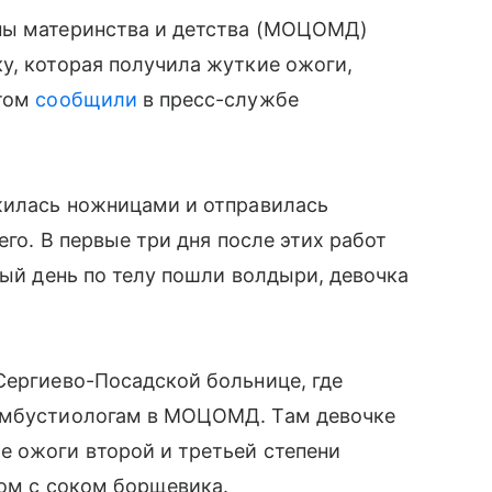
аны материнства и детства (МОЦОМД)
у, которая получила жуткие ожоги,
этом
сообщили
в пресс-службе
ужилась ножницами и отправилась
 его. В первые три дня после этих работ
тый день по телу пошли волдыри, девочка
Сергиево-Посадской больнице, где
комбустиологам в МОЦОМД. Там девочке
е ожоги второй и третьей степени
том с соком борщевика.