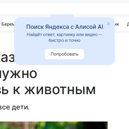
Беременность
Развитие
Почемучка
Учебник
Поиск Яндекса с Алисой AI
Найдёт ответ, картинку или видео —
быстро и точно
азали, с какого
Попробовать
нужно
вь к животным
се дети.