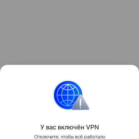
Здоровье детей
У вас включ
ён
V
P
N
Поделиться
Отключите, чтобы всё работало