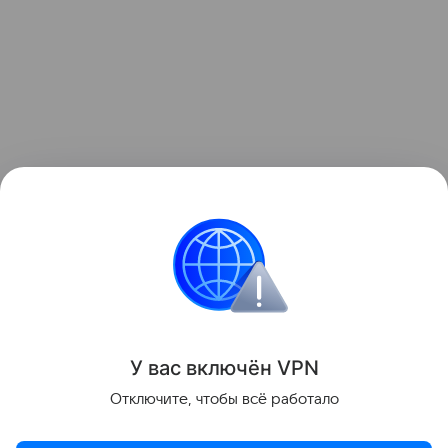
Здоровье детей
Безопасность
У вас включ
ён
V
P
N
Поделиться
Отключите, чтобы всё работало