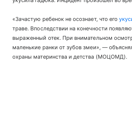
укусила гадюка. Инцидент произошел во вре
«Зачастую ребенок не осознает, что его
укус
траве. Впоследствии на конечности появляю
выраженный отек. При внимательном осмотр
маленькие ранки от зубов змеи», — объясн
охраны материнства и детства (МОЦОМД).