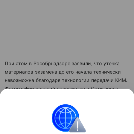
При этом в Рособрнадзоре заявили, что утечка
материалов экзамена до его начала технически
невозможна благодаря технологии передачи КИМ.
Фотографии заданий появляются в Сети после
проведения ЕГЭ, поэтому это нельзя считать
утечкой, добавили в надзорном ведомстве.
ЕГЭ