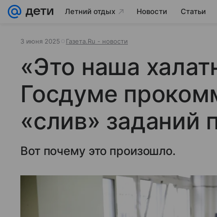
Летний отдых
Новости
Статьи
3 июня 2025
Газета.Ru - новости
«Это наша халатн
Госдуме проком
«слив» заданий 
Вот почему это произошло.