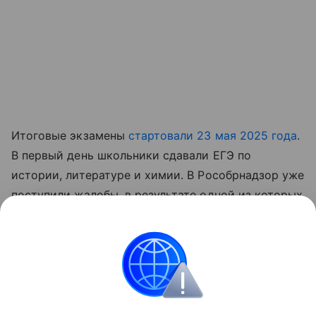
Итоговые экзамены
стартовали 23 мая 2025 года
.
В первый день школьники сдавали ЕГЭ по
истории, литературе и химии. В Рособрнадзор уже
поступили жалобы, в результате одной из которых
ведомство запретило проводить экзамен в
аудиториях, где ученики во время написания
экзамена должны сидеть за круглыми столами.
ЕГЭ
Образование