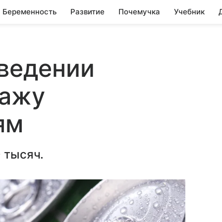
Беременность
Развитие
Почемучка
Учебник
введении
дажу
ям
 тысяч.