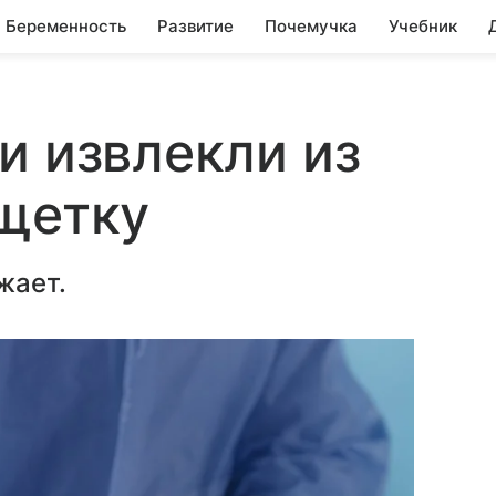
Беременность
Развитие
Почемучка
Учебник
и извлекли из
щетку
жает.