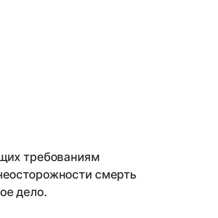
ющих требованиям
 неосторожности смерть
ое дело.