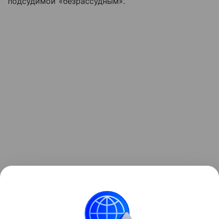
подсудимой «безрассудным».
В итоге жительница Швеции получила штраф