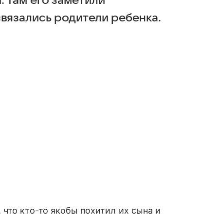
. Там его заметили
связались родители ребенка.
что кто-то якобы похитил их сына и