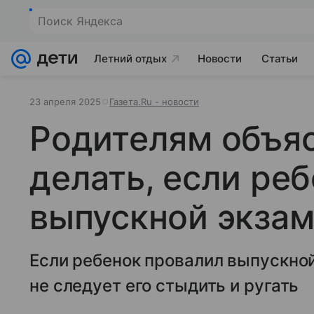
Поиск Яндекса
Летний отдых
Новости
Статьи
23 апреля 2025
Газета.Ru - новости
Родителям объяс
делать, если ре
выпускной экза
Если ребенок провалил выпускной
не следует его стыдить и ругать