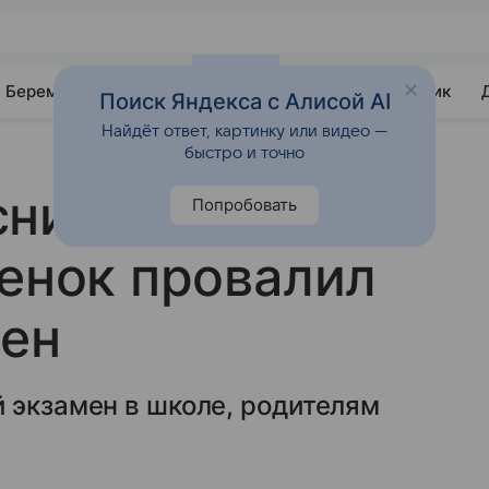
Беременность
Развитие
Почемучка
Учебник
Поиск Яндекса с Алисой AI
Найдёт ответ, картинку или видео —
быстро и точно
нили, что
Попробовать
бенок провалил
мен
 экзамен в школе, родителям