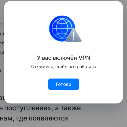
зать поддержку. Такой совет в беседе
нтегративный терапевт Меседу Булач.
ний — огромный стресс для школьников,
фа.
У вас включ
ён
V
P
N
Отключите, чтобы всё работало
з-за страха неудачи на ЕГЭ или ОГЭ часто
Готово
рытые каналы с названиями
е поступление», а также
енам, где появляются