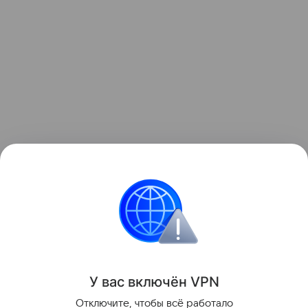
Здоровье детей
У вас включ
ён
V
P
N
Поделиться
Отключите, чтобы всё работало