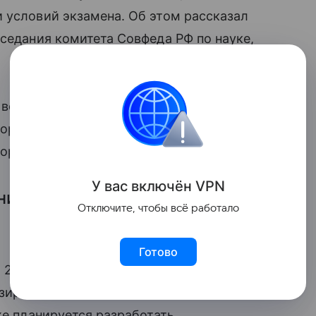
 условий экзамена. Об этом рассказал
аседания комитета Совфеда РФ по науке,
вопросов, связанных с человеческим
порядка проведения экзаменов», —
ора.
У вас включ
ён
V
P
N
ние будет реализовано уже
Отключите, чтобы всё работало
Готово
о 2026 года будет проработано внедрение
изированы формы допуска к итоговой
же планируется разработать