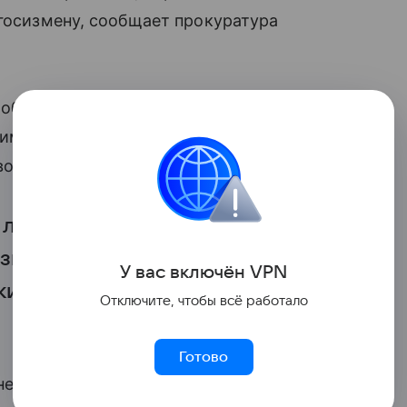
 госизмену, сообщает прокуратура
о обманули аферисты: в апреле подросток
имени Милана, ребята договорились о
вою геолокацию.
 лжесиловики и пугать, что
известной девочке, — это
У вас включ
ён
V
P
N
ки. А значит мальчик совершил
Отключите, чтобы всё работало
Готово
него требовали: снял свою квартиру на