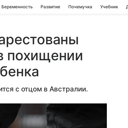
Беременность
Развитие
Почемучка
Учебник
 арестованы
в похищении
ебенка
тся с отцом в Австралии.