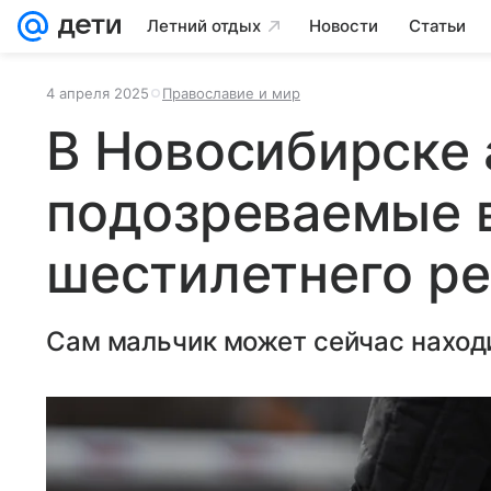
Летний отдых
Новости
Статьи
4 апреля 2025
Православие и мир
В Новосибирске
подозреваемые 
шестилетнего р
Сам мальчик может сейчас находи