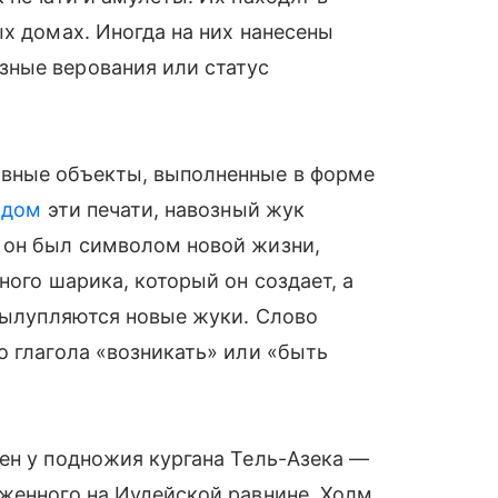
ых домах. Иногда на них нанесены
ные верования или статус
ивные объекты, выполненные в форме
одом
эти печати, навозный жук
 он был символом новой жизни,
ного шарика, который он создает, а
 вылупляются новые жуки. Слово
о глагола «возникать» или «быть
ен у подножия кургана Тель-Азека —
женного на Иудейской равнине. Холм