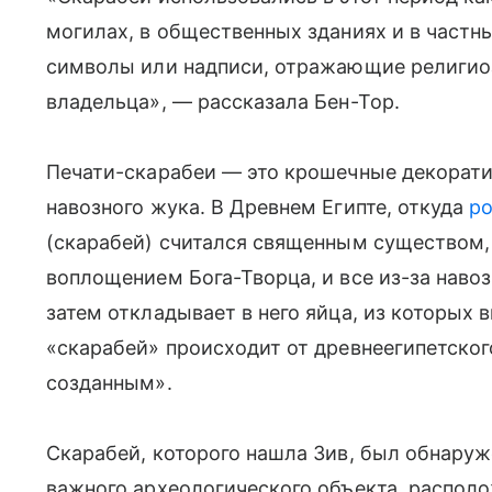
могилах, в общественных зданиях и в частн
символы или надписи, отражающие религиоз
владельца», — рассказала Бен-Тор.
Печати-скарабеи — это крошечные декорат
навозного жука. В Древнем Египте, откуда
р
(скарабей) считался священным существом,
воплощением Бога-Творца, и все из-за навоз
затем откладывает в него яйца, из которых
«скарабей» происходит от древнеегипетског
созданным».
Скарабей, которого нашла Зив, был обнаруж
важного археологического объекта, располо