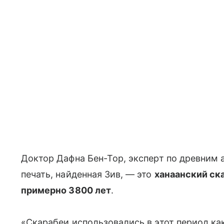
Доктор Дафна Бен-Тор, эксперт по древним 
печать, найденная Зив, — это
ханаанский ска
примерно 3800 лет
.
«Скарабеи использовались в этот период как