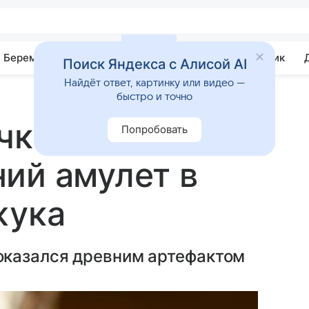
Беременность
Развитие
Почемучка
Учебник
Поиск Яндекса с Алисой AI
Найдёт ответ, картинку или видео —
быстро и точно
чка в Израиле
Попробовать
ий амулет в
жука
оказался древним артефактом