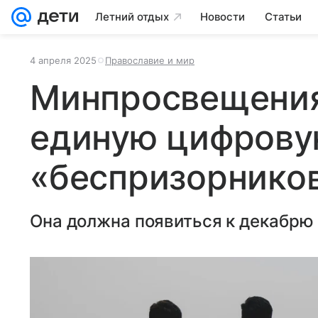
Летний отдых
Новости
Статьи
4 апреля 2025
Православие и мир
Минпросвещения
единую цифрову
«беспризорников
Она должна появиться к декабрю 