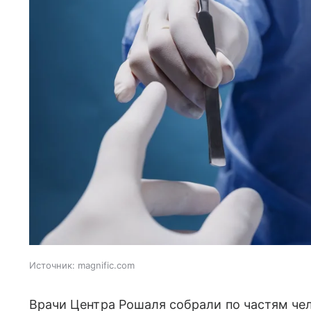
Источник:
magnific.com
Врачи Центра Рошаля собрали по частям че