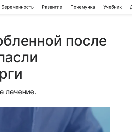
Беременность
Развитие
Почемучка
Учебник
обленной после
пасли
рги
е лечение.