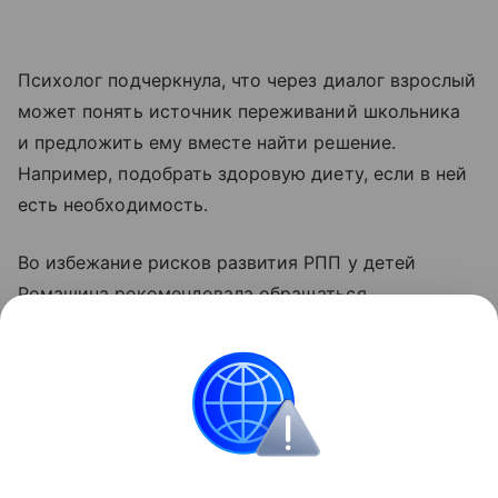
Психолог подчеркнула, что через диалог взрослый
может понять источник переживаний школьника
и предложить ему вместе найти решение.
Например, подобрать здоровую диету, если в ней
есть необходимость.
Во избежание рисков развития РПП у детей
Ромашина рекомендовала обращаться
к профильным специалистам. По ее словам,
чем раньше пресечь корень проблемы, тем
быстрее и благоприятнее будет результат.
Психология