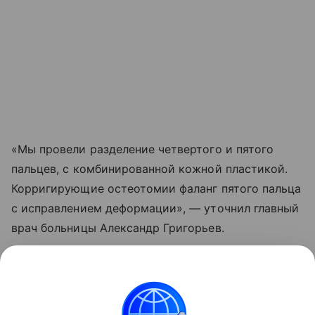
«Мы провели разделение четвертого и пятого
пальцев, с комбинированной кожной пластикой.
Корригирующие остеотомии фаланг пятого пальца
с исправлением деформации», — уточнил главный
врач больницы Александр Григорьев.
Операция прошла успешно, ребенка уже выписали
домой. В дальнейшем ему предстоит еще одно
вмешательство.