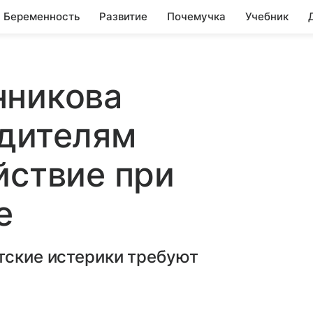
Беременность
Развитие
Почемучка
Учебник
нникова
одителям
йствие при
е
тские истерики требуют