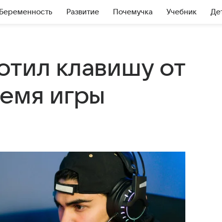
Беременность
Развитие
Почемучка
Учебник
Де
отил клавишу от
ремя игры