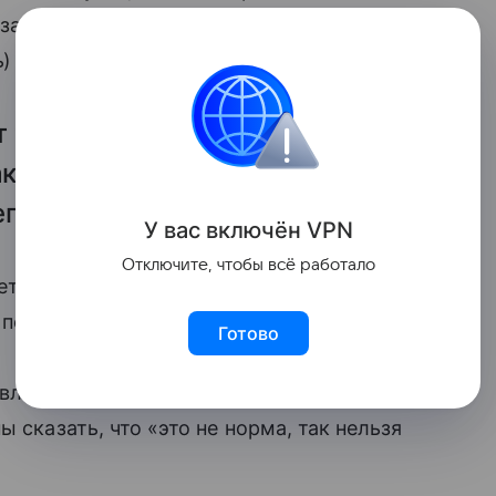
азал руководитель Федерального
) Григорий Гуров в интервью ТАСС.
т такого, «что-то обострилось»
какие-то формы травли в школах
гда.
У вас включ
ён
V
P
N
Отключите, чтобы всё работало
етьми. Потому что буллинг появляется
— подчеркнул глава Росмолодежи.
Готово
вли на улице или в учебном заведении
 сказать, что «это не норма, так нельзя