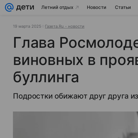
Летний отдых
Новости
Статьи
19 марта 2025
Газета.Ru - новости
Глава Росмолод
виновных в проя
буллинга
Подростки обижают друг друга из