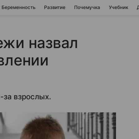
Беременность
Развитие
Почемучка
Учебник
ежи назвал
влении
-за взрослых.