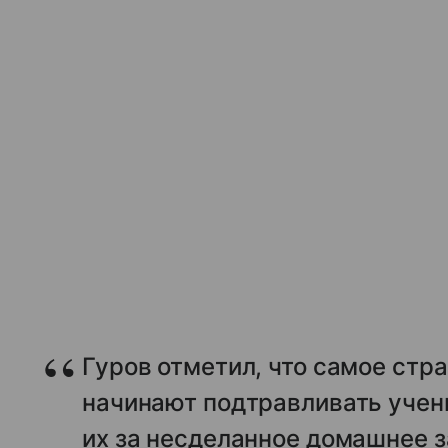
Гуров отметил, что самое стра
начинают подтравливать учени
их за несделанное домашнее з